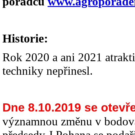
poradců
www.agroporaden
Historie:
Rok 2020 a ani 2021 atrakti
techniky nepřinesl.
Dne 8.10.2019 se otevře
významnou změnu v bodován
předsedy J.Pohana se podaři