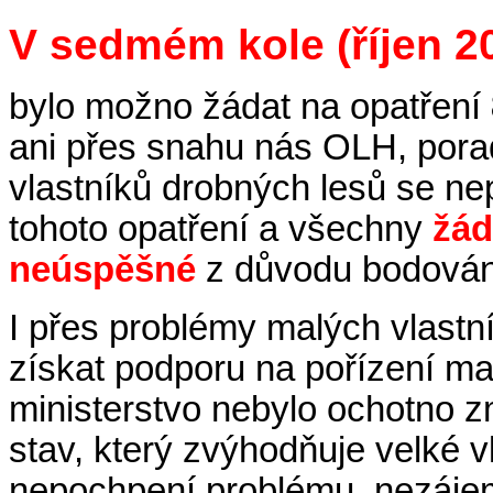
V sedmém kole
(říjen 2
bylo možno žádat na opatření
ani přes snahu nás OLH, porad
vlastníků drobných lesů se nep
tohoto opatření a všechny
žád
neúspěšné
z důvodu bodován
I přes problémy malých vlastn
získat podporu na pořízení mal
ministerstvo nebylo ochotno zm
stav, který zvýhodňuje velké v
nepochpení problému, nezájem