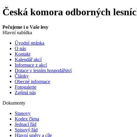
Česká komora odborných lesní
Pečujeme i o Vaše lesy
Hlavní nabídka
Úvodní stránka
O nás
Kontakt
Kalendář akcí
Informace z akcí
Dotace v lesním hospodářství
Články
Obecné informace
Fotogalerie
Zajímá nás
Dokumenty
Stanovy
Kodex člena
Jednací řád
Spisový řád
Hlavní směry a cíle