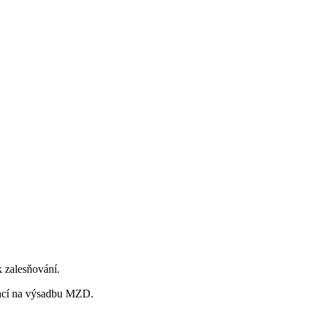
k zalesňování.
tací na výsadbu MZD.