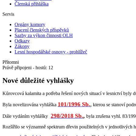
Členská přihláška
Servis
Orgány komory
Placení členských příspěvků
Sazby za výkon činnosti OLH
Odkazy
Zákony
Lesní hospodářské osnovy - prohlížeč
Přítomni
Právě připojeni - hostů: 12
Nové důležité vyhlášky
Kůrovcová kalamita a potřeba řešení nových situací v lesnictví byly
101
/1996 Sb.
,
Byla novelizována vyhláška
kterou se stanoví podro
298/2018 Sb.
,
Dále vydáním vyhlášky
byla zrušena vyhl. 83/199
Rozšířilo se významně spektrum dřevin použitelných v jednotlivých