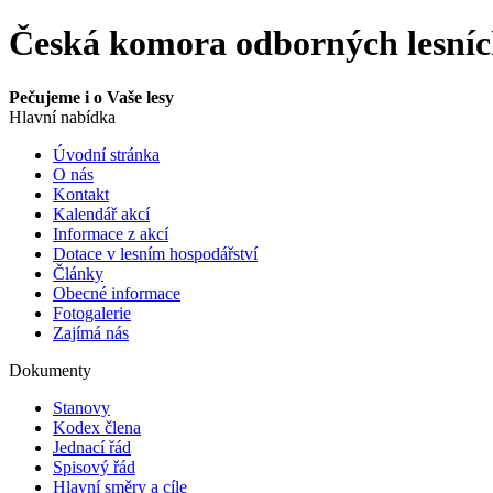
Česká komora odborných lesní
Pečujeme i o Vaše lesy
Hlavní nabídka
Úvodní stránka
O nás
Kontakt
Kalendář akcí
Informace z akcí
Dotace v lesním hospodářství
Články
Obecné informace
Fotogalerie
Zajímá nás
Dokumenty
Stanovy
Kodex člena
Jednací řád
Spisový řád
Hlavní směry a cíle