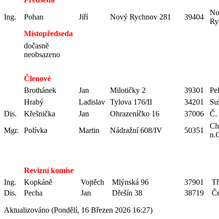
No
Ing.
Pohan
Jiří
Nový Rychnov 281
39404
Ry
Místopředseda
dočasně
neobsazeno
Členové
Brothánek
Jan
Milotičky 2
39301
Pe
Hrabý
Ladislav
Tylova 176/II
34201
Su
Dis.
Křešnička
Jan
Ohrazeníčko 16
37006
Č.
Ch
Mgr.
Polívka
Martin
Nádražní 608/IV
50351
n.C
Revizní komise
Ing.
Kopkáně
Vojtěch
Mlýnská 96
37901
Tř
Dis.
Pecha
Jan
Dřešín 38
38719
Če
Aktualizováno (Pondělí, 16 Březen 2026 16:27)