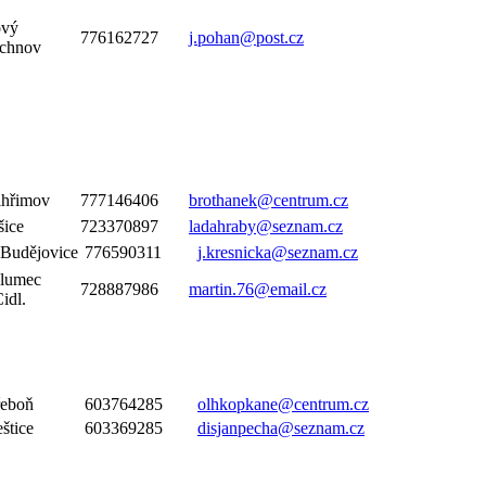
vý
776162727
j.pohan@post.cz
chnov
lhřimov
777146406
brothanek@centrum.cz
šice
723370897
ladahraby@seznam.cz
 Budějovice
776590311
j.kresnicka@seznam.cz
lumec
728887986
martin.76@email.cz
idl.
eboň
603764285
olhkopkane@centrum.cz
štice
603369285
disjanpecha@seznam.cz