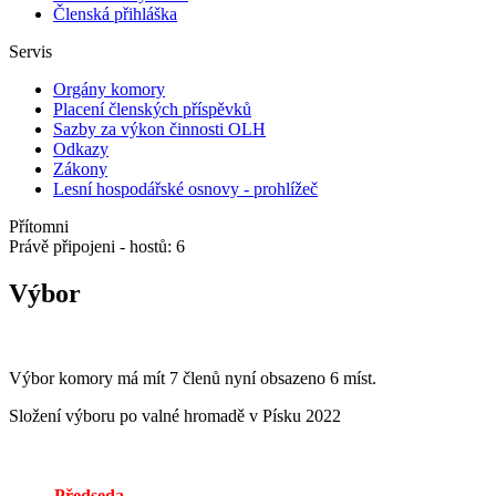
Členská přihláška
Servis
Orgány komory
Placení členských příspěvků
Sazby za výkon činnosti OLH
Odkazy
Zákony
Lesní hospodářské osnovy - prohlížeč
Přítomni
Právě připojeni - hostů: 6
Výbor
Výbor komory má mít 7 členů nyní obsazeno 6 míst.
Složení výboru po valné hromadě v Písku 2022
Předseda