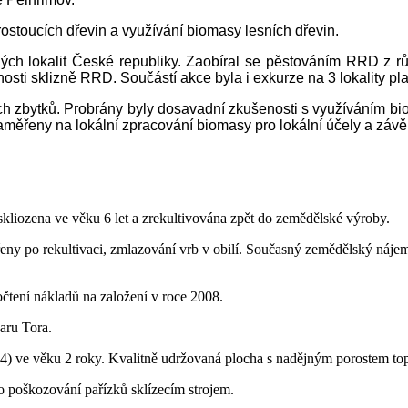
stoucích dřevin a využívání biomasy lesních dřevin.
ých lokalit České republiky. Zaobíral se pěstováním RRD z rů
osti sklizně RRD. Součástí akce byla i exkurze na 3 lokality pl
h zbytků. Probrány byly dosavadní zkušenosti s využíváním biom
zaměřeny na lokální zpracování biomasy pro lokální účely a záv
skliozena ve věku 6 let a zrekultivována zpět do zemědělské výroby.
ořeny po rekultivaci, zmlazování vrb v obilí. Současný zemědělský ná
očtení nákladů na založení v roce 2008.
varu Tora.
4) ve věku 2 roky. Kvalitně udržovaná plocha s nadějným porostem top
no poškozování pařízků sklízecím strojem.