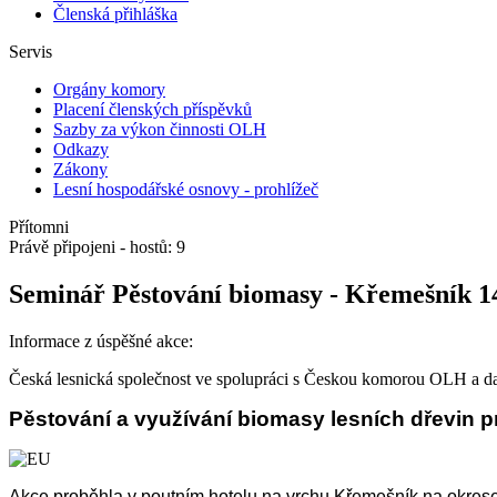
Členská přihláška
Servis
Orgány komory
Placení členských příspěvků
Sazby za výkon činnosti OLH
Odkazy
Zákony
Lesní hospodářské osnovy - prohlížeč
Přítomni
Právě připojeni - hostů: 9
Seminář Pěstování biomasy - Křemešník 14
Informace z úspěšné akce:
Česká lesnická společnost ve spolupráci s Českou komorou OLH a dal
Pěstování a využívání biomasy lesních dřevin pr
Akce proběhla v poutním hotelu na vrchu Křemešník na okrese