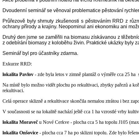
Dvoudenní seminář se věnoval problematice pěstování rychlero
Průřezově byly shrnuty zkušenosti s pěstováním RRD z různ
ochrany přírody a krajiny. Neopominul ani ekonomiku ani možn
Druhý den jsme se zaměřili na biomasu získávanou z těžebníc
z odebírání biomasy z koloběhu živin. Praktické ukázky byly 
Seminář byl pro účastníky zdarma.
Exkurze RRD:
lokalita Pavlov
- zde byla letos v zimně plantáž o výměře cca 25 ha 
Na místě bylo možno vidět plochu po rekultivaci, zbytky pařezů a k
rekultivaci.
Celá operace sklizně a rekultivace skončila nemalou ztrátou i bez zap
V současnosti se na lokalitě nachází ještě cca 1 ha vzrostlé vrby kulti
lokalita Moraveč
u Nové Cerkve - plocha cca 5 ha topolu J105 (max
lokalita Onšovice
- plocha cca 7 ha po sklizni topolu. Zde bylo řeše