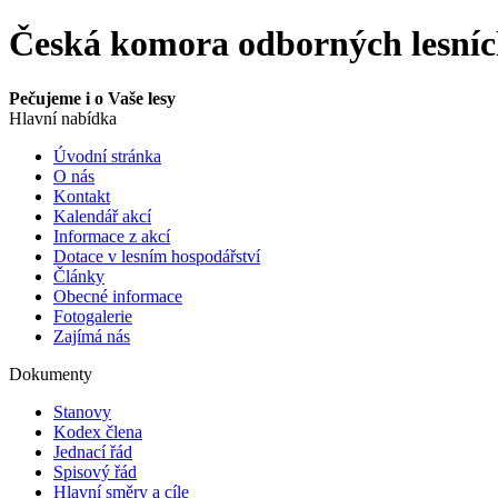
Česká komora odborných lesní
Pečujeme i o Vaše lesy
Hlavní nabídka
Úvodní stránka
O nás
Kontakt
Kalendář akcí
Informace z akcí
Dotace v lesním hospodářství
Články
Obecné informace
Fotogalerie
Zajímá nás
Dokumenty
Stanovy
Kodex člena
Jednací řád
Spisový řád
Hlavní směry a cíle