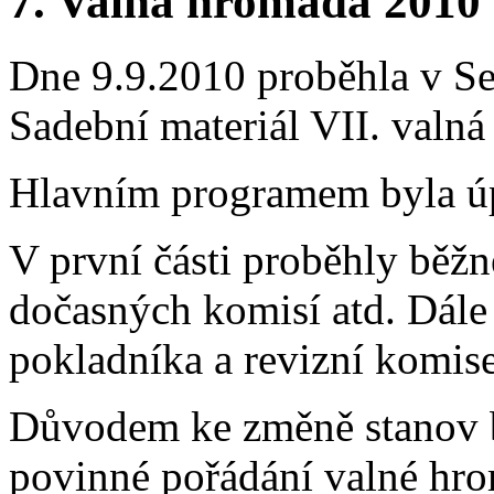
7. Valná hromada 2010
Dne 9.9.2010 proběhla v S
Sadební materiál VII. val
Hlavním programem byla ú
V první části proběhly běž
dočasných komisí atd. Dále
pokladníka a revizní komise
Důvodem ke změně stanov by
povinné pořádání valné hr